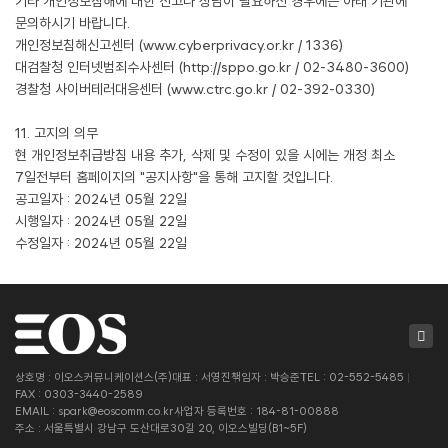
기타 개인정보침해에 대한 신고나 상담이 필요하신 경우에는 아래 기관에
문의하시기 바랍니다.
개인정보침해신고센터 (www.cyberprivacy.or.kr / 1336)
대검찰청 인터넷범죄수사센터 (http://sppo.go.kr / 02-3480-3600)
경찰청 사이버테러대응센터 (www.ctrc.go.kr / 02-392-0330)
11. 고지의 의무
현 개인정보취급방침 내용 추가, 삭제 및 수정이 있을 시에는 개정 최소
7일전부터 홈페이지의 "공지사항"을 통해 고지할 것입니다.
공고일자 : 2024년 05월 22일
시행일자 : 2024년 05월 22일
수정일자 : 2024년 05월 22일
상호명 : 이오스커뮤니케이션스(주)
대표 : 서영진
책임자 : 박승준
TEL : 02-552-5485
FAX : 0303-3440-2589
EMAIL : spark@eoscomm.co.kr
사업자 등록번호 : 184-81-00888
주소 : 서울특별시 강남구 도산대로30길 20, 이오스빌딩(B1~5F)